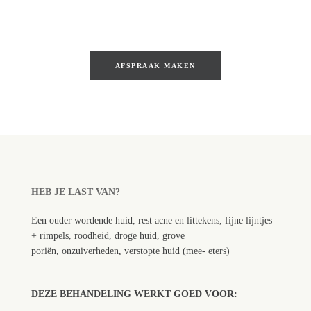
Wil je direct een behandeling plannen?
AFSPRAAK MAKEN
HEB JE LAST VAN?
Een ouder wordende huid, rest acne en littekens,
f
ijne lijntjes
+ rimpels,
r
oodheid,
d
roge huid, grove
poriën,
o
nzuiverheden,
v
erstopte huid (mee- eters)
DEZE BEHANDELING WERKT GOED VOOR: