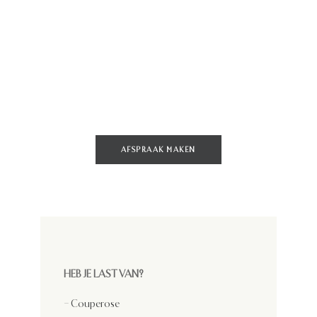
wij met de Nd: YAG-laser.
Laserbehandelingen zijn minder ingrijpend
operaties voor het verwijderen van
spataderen en spider veins, maar geven
zeker een net zo mooi resultaat! Daarnaast
is er een lagere kans op complicaties.
Wil je direct een behandeling plannen?
AFSPRAAK MAKEN
HEB JE LAST VAN?
– Couperose