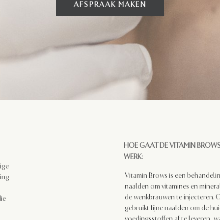
AFSPRAAK MAKEN
HOE GAAT DE VITAMIN BROW
WERK:
ige
Vitamin Brows is een behandelin
ing
naalden om vitamines en mineral
de wenkbrauwen te injecteren. 
ie
gebruikt fijne naalden om de hui
voedingsstoffen af te leveren, wa