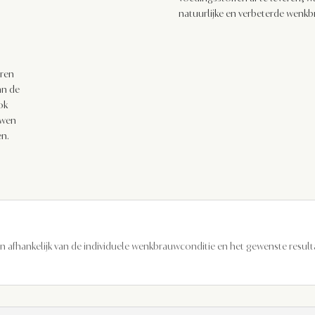
natuurlijke en verbeterde wenk
eren
an de
ok
uwen
en.
 afhankelijk van de individuele wenkbrauwconditie en het gewenste resulta