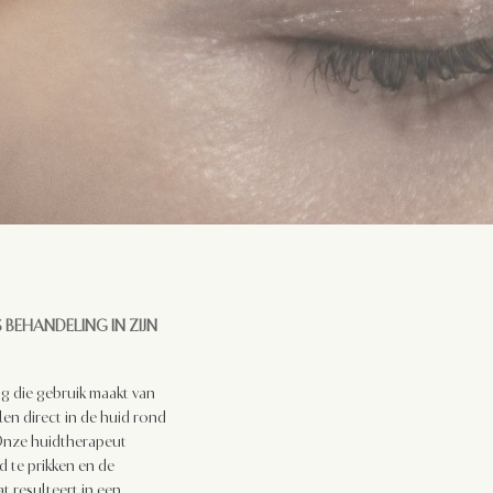
S BEHANDELING
IN
ZIJN
g die gebruik maakt van
en direct in de huid rond
Onze huidtherapeut
d te prikken en de
t resulteert in een