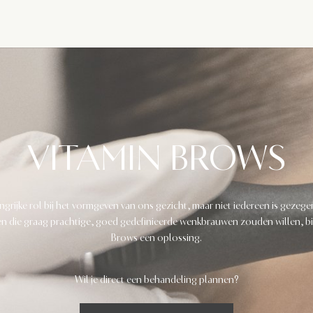
VITAMIN BROWS
rijke rol bij het vormgeven van ons gezicht, maar niet iedereen is gezege
 die graag prachtige, goed gedefinieerde wenkbrauwen zouden willen, bi
Brows een oplossing.
Wil je direct een behandeling plannen?