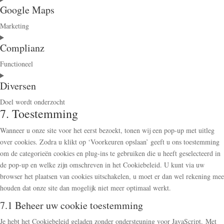
Google Maps
to
service
Marketing
google-
Consent
recaptcha
Complianz
to
service
Functioneel
google-
Consent
maps
Diversen
to
service
Doel wordt onderzocht
complianz
7. Toestemming
Consent
to
Wanneer u onze site voor het eerst bezoekt, tonen wij een pop-up met uitleg
service
over cookies. Zodra u klikt op ‘Voorkeuren opslaan’ geeft u ons toestemming
diversen
om de categorieën cookies en plug-ins te gebruiken die u heeft geselecteerd in
de pop-up en welke zijn omschreven in het Cookiebeleid. U kunt via uw
browser het plaatsen van cookies uitschakelen, u moet er dan wel rekening mee
houden dat onze site dan mogelijk niet meer optimaal werkt.
7.1 Beheer uw cookie toestemming
Je hebt het Cookiebeleid geladen zonder ondersteuning voor JavaScript. Met