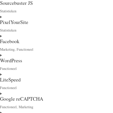
Sourcebuster JS
to
service
Statistieken
woocommerce
Consent
PixelYourSite
to
service
Statistieken
sourcebuster-
Consent
js
Facebook
to
service
Marketing, Functioneel
pixelyoursite
Consent
WordPress
to
service
Functioneel
facebook
Consent
LiteSpeed
to
service
Functioneel
wordpress
Consent
Google reCAPTCHA
to
service
Functioneel, Marketing
litespeed
Consent