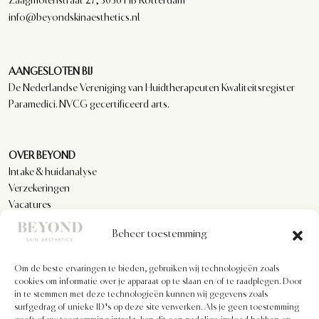
info@beyondskinaesthetics.nl
AANGESLOTEN BIJ
De Nederlandse Vereniging van Huidtherapeuten Kwaliteitsregister
Paramedici. NVCG gecertificeerd arts.
OVER BEYOND
Intake & huidanalyse
Verzekeringen
Vacatures
Reviews
Beheer toestemming
Om de beste ervaringen te bieden, gebruiken wij technologieën zoals
KLANTENSERVICE
cookies om informatie over je apparaat op te slaan en/of te raadplegen. Door
Privacyverklaring
in te stemmen met deze technologieën kunnen wij gegevens zoals
Algemene voorwaarden
surfgedrag of unieke ID's op deze site verwerken. Als je geen toestemming