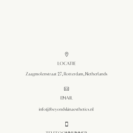

LOCATIE
Zaagmolenstraat 27, Rotterdam, Netherlands

EMAIL
info
@beyondskinaesthetics.nl
