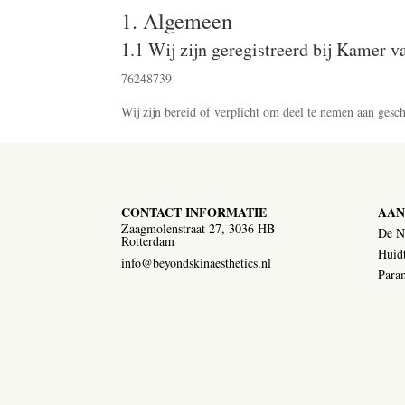
1. Algemeen
1.1 Wij zijn geregistreerd bij Kamer v
76248739
Wij zijn bereid of verplicht om deel te nemen aan ges
CONTACT INFORMATIE
AAN
Zaagmolenstraat 27, 3036 HB
De N
Rotterdam
Huidt
info@beyondskinaesthetics.nl
Param