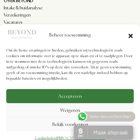
OVER BEYOND
Intake & huidanalyse
Verzekeringen
Vacatures
Reviews
Beheer toestemming
Om de beste ervaringen te bieden, gebruiken wij technologieën zoals
KLANTENSERVICE
cookies om informatie over je apparaat op te slaan en/of te raadplegen. Door
Privacyverklaring
in te stemmen met deze technologieën kunnen wij gegevens zoals
Algemene voorwaarden
surfgedrag of unieke ID's op deze site verwerken. Als je geen toestemming
geeft of uw toestemming intrekt, kan dit een nadelige invloed hebben op
Cookiebeleid
bepaalde functies en mogelijkheden.
Imprint
Disclaimer
Formulier voor herroeping
Accepteren
Weigeren
Stuur ons een berichtje!
Bekijk voorkeuren
Cookiebeleid
PRIVACYVERKLARING
Imprint
BEYOND SKIN AESTHETICS | Designed by
Ezgi Uslu