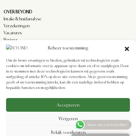
OVER BEYOND
Intake & huidanalyse
Verzekeringen
Vacatures
Reviews
Beheer toestemming
Om de beste ervaringen te bieden, gebruiken wij technologieën zoals
KLANTENSERVICE
cookies om informatie over je apparaat op te slaan en/of te raadplegen. Door
Privacyverklaring
in te stemmen met deze technologieën kunnen wij gegevens zoals
Algemene voorwaarden
surfgedrag of unieke ID's op deze site verwerken. Als je geen toestemming
Cookiebeleid
geeft of uw toestemming intrekt, kan dit een nadelige invloed hebben op
bepaalde functies en mogelijkheden.
Imprint
Disclaimer
Formulier voor herroeping
Accepteren
Weigeren
Stuur ons een berichtje!
Bekijk voorkeuren