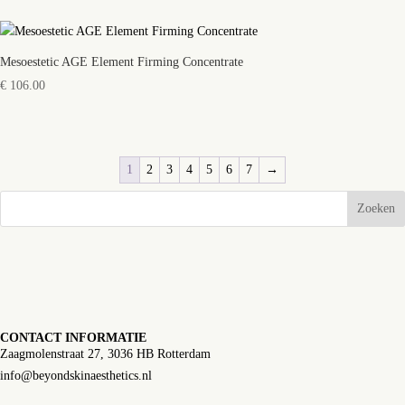
Mesoestetic AGE Element Firming Concentrate
€
106.00
1
2
3
4
5
6
7
→
Zoeken
CONTACT INFORMATIE
Zaagmolenstraat 27, 3036 HB Rotterdam
info@beyondskinaesthetics.nl