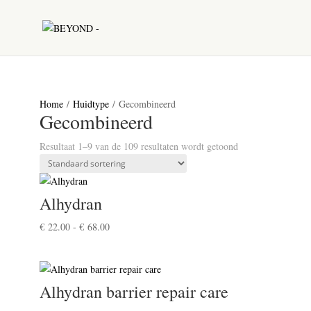
Home
/
Huidtype
/ Gecombineerd
Gecombineerd
Resultaat 1–9 van de 109 resultaten wordt getoond
Alhydran
Prijsklasse:
€
22.00
-
€
68.00
€ 22.00
tot
€ 68.00
Alhydran barrier repair care