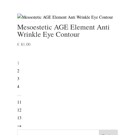
Mesoestetic AGE Element Anti
Wrinkle Eye Contour
€
81.00
1
2
3
4
…
11
12
13
→