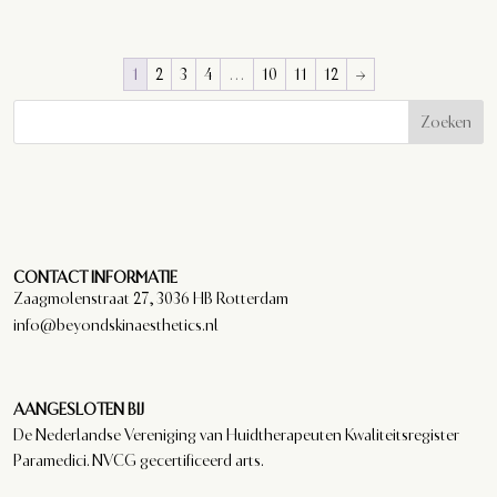
1
2
3
4
…
10
11
12
→
Zoeken
CONTACT INFORMATIE
Zaagmolenstraat 27, 3036 HB Rotterdam
info@beyondskinaesthetics.nl
AANGESLOTEN BIJ
De Nederlandse Vereniging van Huidtherapeuten Kwaliteitsregister
Paramedici. NVCG gecertificeerd arts.