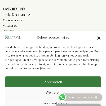
OVER BEYOND
Intake & huidanalyse
Verzekeringen
Vacatures
Reviews
Beheer toestemming
Om de beste ervaringen te bieden, gebruiken wij technologieën zoals
KLANTENSERVICE
cookies om informatie over je apparaat op te slaan en/of te raadplegen. Door
Privacyverklaring
in te stemmen met deze technologieën kunnen wij gegevens zoals
Algemene voorwaarden
surfgedrag of unieke ID's op deze site verwerken. Als je geen toestemming
Cookiebeleid
geeft of uw toestemming intrekt, kan dit een nadelige invloed hebben op
bepaalde functies en mogelijkheden.
Imprint
Disclaimer
Formulier voor herroeping
Accepteren
Weigeren
Stuur ons een berichtje!
Bekijk voorkeuren