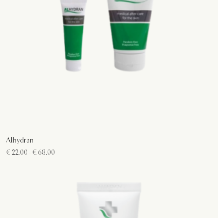
Alhydran
Prijsklasse:
€
22.00
-
€
68.00
€ 22.00
tot
€ 68.00