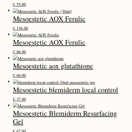
€
55.00
Mesoestetic AOX Ferulic
€
136.00
Mesoestetic AOX Ferulic
€
86.00
Mesoestetic aox glutathione
€
60.00
Mesoestetic blemiderm local control
€
37.00
Mesoestetic Blemiderm Resurfacing
Gel
€
67.00