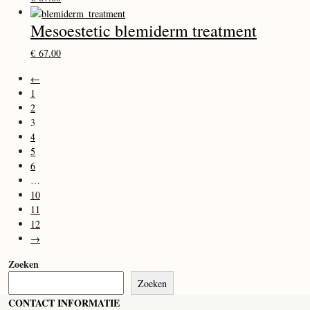
Mesoestetic blemiderm treatment
€
67.00
←
1
2
3
4
5
6
…
10
11
12
→
Zoeken
Zoeken
CONTACT INFORMATIE