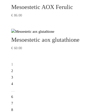
Mesoestetic AOX Ferulic
€
86.00
Mesoestetic aox glutathione
€
60.00
1
2
3
4
…
6
7
8