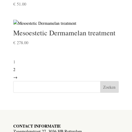
€
51.00
Mesoestetic Dermamelan treatment
€
278.00
1
2
→
Zoeken
CONTACT INFORMATIE
Zaagmolenstraat 27, 3036 HB Rotterdam