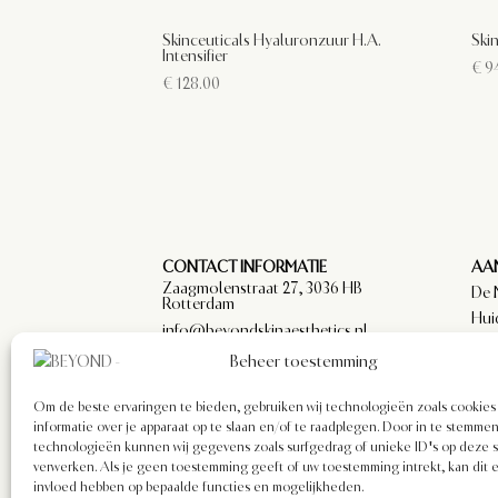
Skinceuticals Hyaluronzuur H.A.
Ski
Intensifier
€
94
€
128.00
CONTACT INFORMATIE
AAN
Zaagmolenstraat 27, 3036 HB
De 
Rotterdam
Hui
info@beyondskinaesthetics.nl
Par
Beheer toestemming
arts
Om de beste ervaringen te bieden, gebruiken wij technologieën zoals cookie
informatie over je apparaat op te slaan en/of te raadplegen. Door in te stemm
technologieën kunnen wij gegevens zoals surfgedrag of unieke ID's op deze s
verwerken. Als je geen toestemming geeft of uw toestemming intrekt, kan dit 
invloed hebben op bepaalde functies en mogelijkheden.