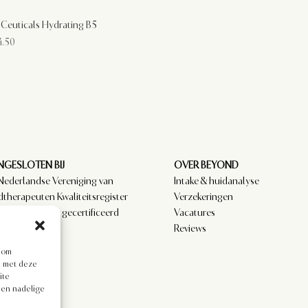
nCeuticals Hydrating B5
.50
GESLOTEN BIJ
OVER BEYOND
Nederlandse Vereniging van
Intake & huidanalyse
dtherapeuten Kwaliteitsregister
Verzekeringen
amedici. NVCG gecertificeerd
Vacatures
.
Reviews
s om
en met deze
ite
een nadelige