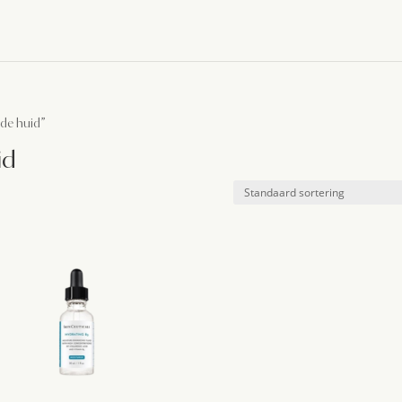
de huid”
id