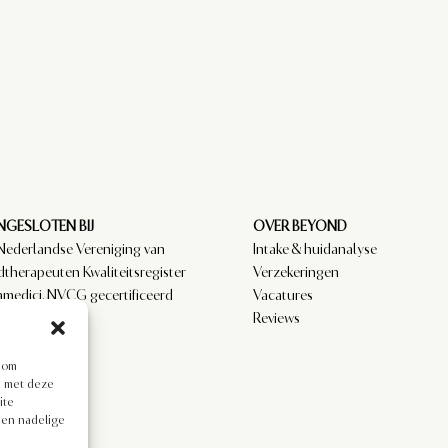
GESLOTEN BIJ
OVER BEYOND
Nederlandse Vereniging van
Intake & huidanalyse
dtherapeuten Kwaliteitsregister
Verzekeringen
amedici. NVCG gecertificeerd
Vacatures
.
Reviews
s om
en met deze
ite
een nadelige