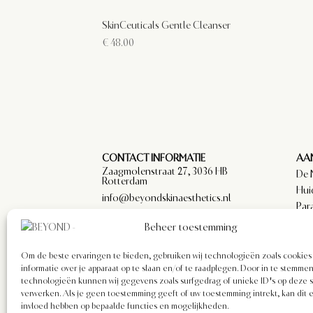
SkinCeuticals Gentle Cleanser
€
48.00
CONTACT INFORMATIE
AAN
Zaagmolenstraat 27, 3036 HB
De 
Rotterdam
Hui
info@beyondskinaesthetics.nl
Par
arts
Beheer toestemming
Om de beste ervaringen te bieden, gebruiken wij technologieën zoals cookie
informatie over je apparaat op te slaan en/of te raadplegen. Door in te stemm
technologieën kunnen wij gegevens zoals surfgedrag of unieke ID's op deze s
verwerken. Als je geen toestemming geeft of uw toestemming intrekt, kan dit 
invloed hebben op bepaalde functies en mogelijkheden.