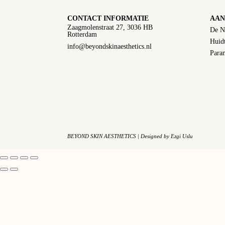
CONTACT INFORMATIE
AAN
Zaagmolenstraat 27, 3036 HB
De N
Rotterdam
Huidt
info@beyondskinaesthetics.nl
Param
BEYOND SKIN AESTHETICS | Designed by
Ezgi Uslu