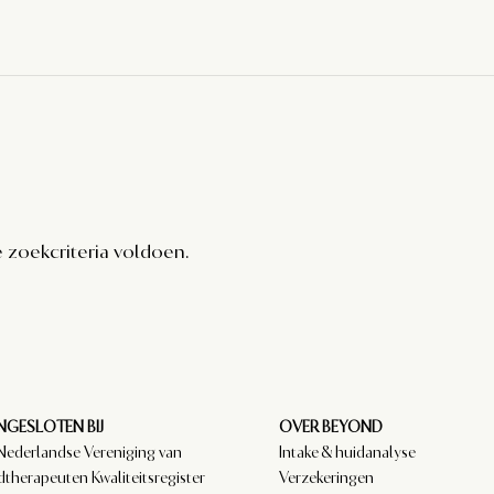
 zoekcriteria voldoen.
GESLOTEN BIJ
OVER BEYOND
Nederlandse Vereniging van
Intake & huidanalyse
dtherapeuten Kwaliteitsregister
Verzekeringen