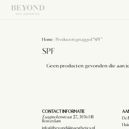
Home
/ Producten getagged “SPF”
SPF
Geen producten gevonden die aan je
CONTACT INFORMATIE
AAN
Zaagmolenstraat 27, 3036 HB
De 
Rotterdam
Hui
info@beyondskinaesthetics.nl