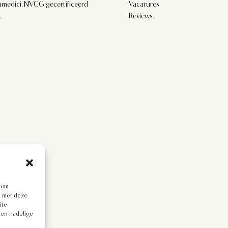
amedici. NVCG gecertificeerd
Vacatures
.
Reviews
s om
en met deze
ite
een nadelige