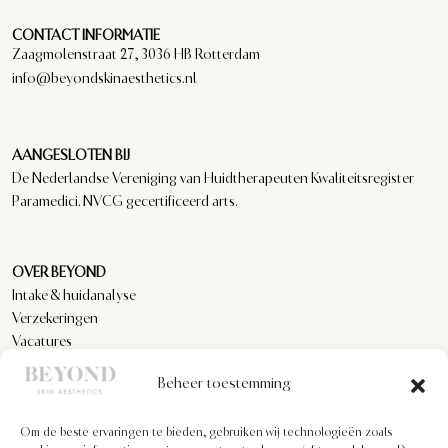
CONTACT INFORMATIE
Zaagmolenstraat 27, 3036 HB Rotterdam
info@beyondskinaesthetics.nl
AANGESLOTEN BIJ
De Nederlandse Vereniging van Huidtherapeuten Kwaliteitsregister
Paramedici. NVCG gecertificeerd arts.
OVER BEYOND
Intake & huidanalyse
Verzekeringen
Vacatures
Reviews
Beheer toestemming
Om de beste ervaringen te bieden, gebruiken wij technologieën zoals
KLANTENSERVICE