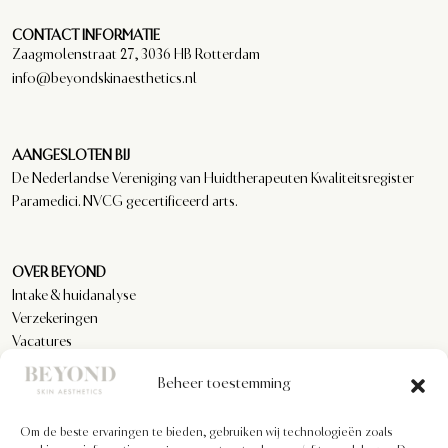
CONTACT INFORMATIE
Zaagmolenstraat 27, 3036 HB Rotterdam
info@beyondskinaesthetics.nl
AANGESLOTEN BIJ
De Nederlandse Vereniging van Huidtherapeuten Kwaliteitsregister
Paramedici. NVCG gecertificeerd arts.
OVER BEYOND
Intake & huidanalyse
Verzekeringen
Vacatures
Reviews
Beheer toestemming
Om de beste ervaringen te bieden, gebruiken wij technologieën zoals
KLANTENSERVICE