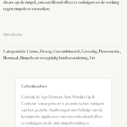
dwars op de rimpel, om een liftend effect te verkrijgen en de werking
tegen rimpels te versterken.
Uitverkocht
Categorieën:
Crème
,
Droog
,
Gecombineerd
,
Gevoelig
,
Mesoestetic
,
Normaal
,
Rimpels en vroegtijdig huidveroudering
,
Vet
Gebruiksadvies
Gebruik de Age Element Anti-Wrinkle Lip &
Contour ’s morgens en ’s avonds na het reinigen
van het gezicht. Aanbrengen met behulp van de
keramische applicator om een ​​verkoelend effect
te verkrijgen en de anti-rimpelwerking te