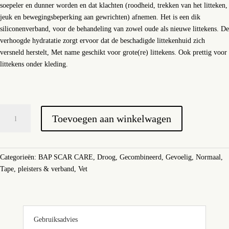
soepeler en dunner worden en dat klachten (roodheid, trekken van het litteken,
jeuk en bewegingsbeperking aan gewrichten) afnemen. Het is een dik
siliconenverband, voor de behandeling van zowel oude als nieuwe littekens. De
verhoogde hydratatie zorgt ervoor dat de beschadigde littekenhuid zich
versneld herstelt, Met name geschikt voor grote(re) littekens. Ook prettig voor
littekens onder kleding.
Bap
Toevoegen aan winkelwagen
scar
care
siliconenverband
10x15
Categorieën:
BAP SCAR CARE
,
Droog
,
Gecombineerd
,
Gevoelig
,
Normaal
,
cm
Tape, pleisters & verband
,
Vet
aantal
Gebruiksadvies