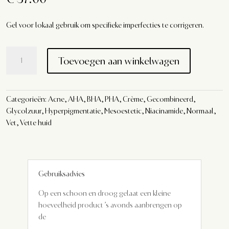
Gel voor lokaal gebruik om specifieke imperfecties te corrigeren.
Mesoestetic
Toevoegen aan winkelwagen
blemiderm
local
control
aantal
Categorieën:
Acne
,
AHA, BHA, PHA
,
Crème
,
Gecombineerd
,
Glycolzuur
,
Hyperpigmentatie
,
Mesoestetic
,
Niacinamide
,
Normaal
,
Vet
,
Vette huid
Gebruiksadvies
Op een schoon en droog gelaat een kleine
hoeveelheid product ’s avonds aanbrengen op
de