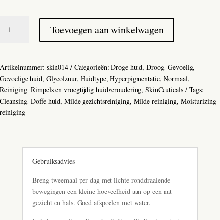
SkinCeuticals
Toevoegen aan winkelwagen
Gentle
Cleanser
aantal
Artikelnummer:
skin014
Categorieën:
Droge huid
,
Droog
,
Gevoelig
,
Gevoelige huid
,
Glycolzuur
,
Huidtype
,
Hyperpigmentatie
,
Normaal
,
Reiniging
,
Rimpels en vroegtijdig huidveroudering
,
SkinCeuticals
Tags:
Cleansing
,
Doffe huid
,
Milde gezichtsreiniging
,
Milde reiniging
,
Moisturizing
reiniging
Gebruiksadvies
Breng tweemaal per dag met lichte ronddraaiende
bewegingen een kleine hoeveelheid aan op een nat
gezicht en hals. Goed afspoelen met water.