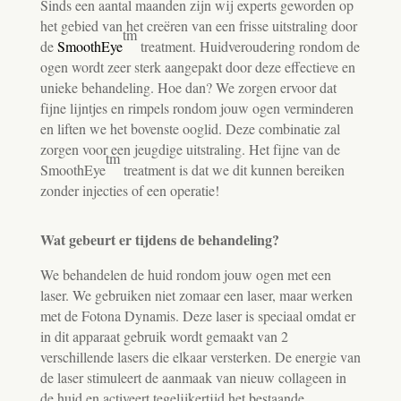
Sinds een aantal maanden zijn wij experts geworden op
het gebied van het creëren van een frisse uitstraling door
tm
de
SmoothEye
treatment. Huidveroudering rondom de
ogen wordt zeer sterk aangepakt door deze effectieve en
unieke behandeling. Hoe dan? We zorgen ervoor dat
fijne lijntjes en rimpels rondom jouw ogen verminderen
en liften we het bovenste ooglid. Deze combinatie zal
zorgen voor een jeugdige uitstraling. Het fijne van de
tm
SmoothEye
treatment is dat we dit kunnen bereiken
zonder injecties of een operatie!
Wat gebeurt er tijdens de behandeling?
We behandelen de huid rondom jouw ogen met een
laser. We gebruiken niet zomaar een laser, maar werken
met de Fotona Dynamis. Deze laser is speciaal omdat er
in dit apparaat gebruik wordt gemaakt van 2
verschillende lasers die elkaar versterken. De energie van
de laser stimuleert de aanmaak van nieuw collageen in
de huid en activeert tegelijkertijd het bestaande