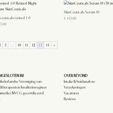
SkinCeuticals Serum 10
ceuticals retinol 1-0
€
113.00
3.00
2
3
…
10
11
12
13
14
→
GESLOTEN BIJ
OVER BEYOND
Nederlandse Vereniging van
Intake & huidanalyse
dtherapeuten Kwaliteitsregister
Verzekeringen
amedici. NVCG gecertificeerd
Vacatures
.
Reviews