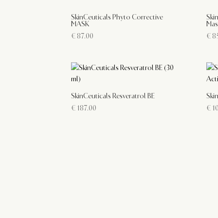
SkinCeuticals Phyto Corrective
Ski
MASK
Mas
€
87.00
€
85
SkinCeuticals Resveratrol BE
Ski
€
187.00
€
10