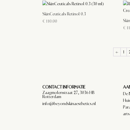
SkinCeuticals Retinol 0.3
Skin
€
110.00
€
11
←
1
CONTACT INFORMATIE
AAN
Zaagmolenstraat 27, 3036 HB
De 
Rotterdam
Hui
info@beyondskinaesthetics.nl
Par
arts