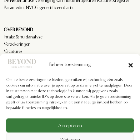
De Nederlandse Vereniging van Huidtherapeuten Kwaliteitsregister
Paramedici. NVCG gecertificeerd arts.
OVER BEYOND
Intake & huidanalyse
Verzekeringen
Vacatures
Reviews
Beheer toestemming
Om de beste ervaringen te bieden, gebruiken wij technologieën zoals
KLANTENSERVICE
cookies om informatie over je apparaat op te slaan en/of te raadplegen. Door
Privacyverklaring
in te stemmen met deze technologieën kunnen wij gegevens zoals
Algemene voorwaarden
surfgedrag of unieke ID's op deze site verwerken. Als je geen toestemming
geeft of uw toestemming intrekt, kan dit een nadelige invloed hebben op
Cookiebeleid
bepaalde functies en mogelijkheden.
Imprint
Disclaimer
Formulier voor herroeping
Accepteren
Weigeren