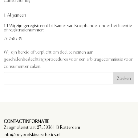
Cansu Gümüş
1. Algemeen
1.1 Wij zijn geregistreerd bij Kamer van Koophandel onder het licentie-
of registratienummer:
76248739
Wij zijn bereid of verplicht om deel te nemen aan
geschillenbeslechtingsprocedures voor een arbitragecommissie voor
consumentenzaken.
Zoeken
CONTACT INFORMATIE
Zaagmolenstraat 27, 3036 HB Rotterdam
info@beyondskinaesthetics.nl