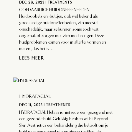
DEC 28, 2023
|
TREATMENTS
GOEDAARDIGE HUIDONEFFENHEDEN
Huidbobbels en -bultjes, ook wel bekend als
goedaardige huidoneffenheden, zijn meestal
onschadelijk, maar ze kunnen soms toch wat
ongemak of zorgen met zich meebrengen. Deze
huidproblemen komen voor in allerlei vormen en
maten, dus het is...
LEES MEER
HYDRAFACIAL
DEC 11, 2023
|
TREATMENTS
HYDRAFACIAL Helaas is niet iedereen gezegend met
een gezonde huid. Gelukkig hebben wij bij Beyond
Skin Aesthetics een behandeling die belooft om je
huid naar een geheel nieuw niveau te tillen: de