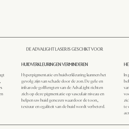
DE ADVALIGHT LASER IS GESCHIKT VOOR
HUIDVERKLEURINGEN VERMINDEREN
HE
ngt
Hyperpigmentatie en huidverkleuring kunnen het
In
,
gevolg zijn van schade door de zon. De gele en
be
es
infrarode golflengten van de AdvaLight richten
va
en
zich op deze pigmentatie op vasculair niveau en
vo
helpen uw huid genezen waardoor de toon,
zi
textuur en egaliteit van de huid wordt verbeterd.
te
ac