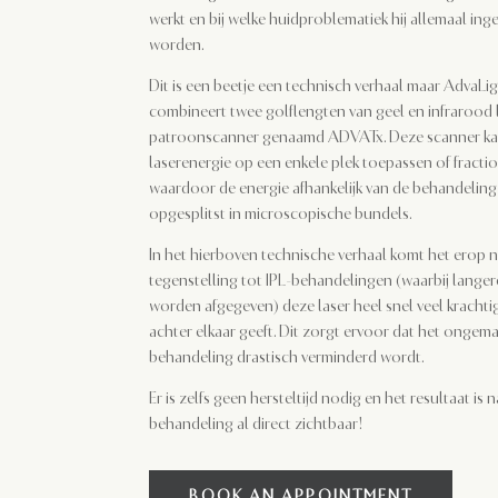
werkt en bij welke huidproblematiek hij allemaal ing
worden.
Dit is een beetje een technisch verhaal maar AdvaLi
combineert twee golflengten van geel en infrarood l
patroonscanner genaamd ADVATx. Deze scanner ka
laserenergie op een enkele plek toepassen of fracti
waardoor de energie afhankelijk van de behandelin
opgesplitst in microscopische bundels.
In het hierboven technische verhaal komt het erop n
tegenstelling tot IPL-behandelingen (waarbij lange
worden afgegeven) deze laser heel snel veel krachti
achter elkaar geeft. Dit zorgt ervoor dat het ongema
behandeling drastisch verminderd wordt.
Er is zelfs geen hersteltijd nodig en het resultaat is 
behandeling al direct zichtbaar!
BOOK AN APPOINTMENT