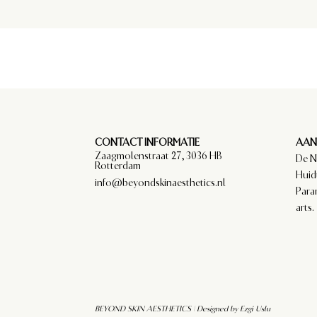
CONTACT INFORMATIE
AAN
Zaagmolenstraat 27, 3036 HB
De N
Rotterdam
Huid
info@beyondskinaesthetics.nl
Para
arts.
BEYOND SKIN AESTHETICS | Designed by
Ezgi Uslu