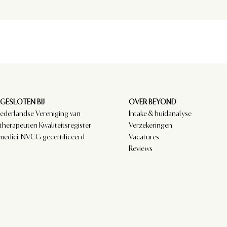
GESLOTEN BIJ
OVER BEYOND
ederlandse Vereniging van
Intake & huidanalyse
therapeuten Kwaliteitsregister
Verzekeringen
medici. NVCG gecertificeerd
Vacatures
Reviews