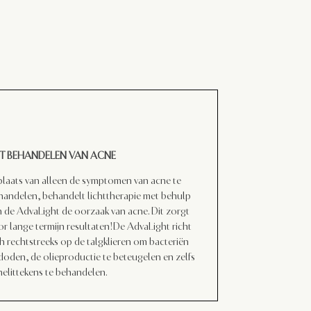
T BEHANDELEN VAN ACNE
 plaats van alleen de symptomen van acne te
handelen, behandelt lichttherapie met behulp
n de AdvaLight de oorzaak van acne. Dit zorgt
or lange termijn resultaten!De AdvaLight richt
ch rechtstreeks op de talgklieren om bacteriën
 doden, de olieproductie te beteugelen en zelfs
nelittekens te behandelen.