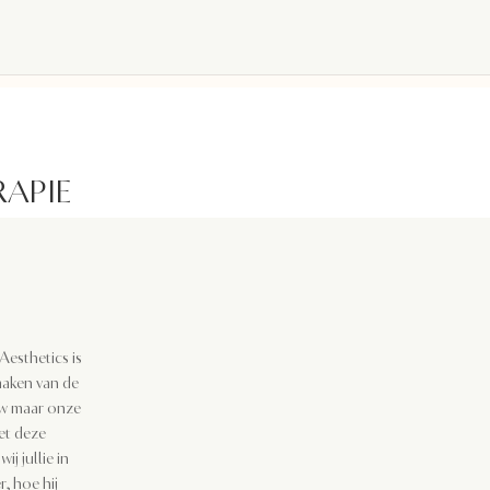
RAPIE
Aesthetics is
 maken van de
euw maar onze
et deze
j jullie in
, hoe hij