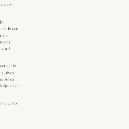
ezet kan
ght
icht in een
n de
oneren,
g wordt
eer dat in
re pulsen
ge pulsen
k tijdens de
na de eerste