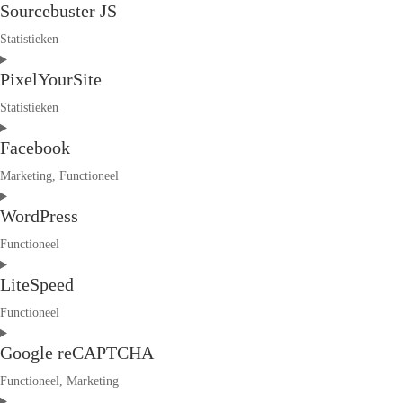
Sourcebuster JS
to
service
Statistieken
woocommerce
Consent
PixelYourSite
to
service
Statistieken
sourcebuster-
Consent
js
Facebook
to
service
Marketing, Functioneel
pixelyoursite
Consent
WordPress
to
service
Functioneel
facebook
Consent
LiteSpeed
to
service
Functioneel
wordpress
Consent
Google reCAPTCHA
to
service
Functioneel, Marketing
litespeed
Consent