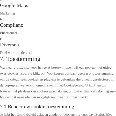
Google Maps
to
service
Marketing
google-
Consent
recaptcha
Complianz
to
service
Functioneel
google-
Consent
maps
Diversen
to
service
Doel wordt onderzocht
complianz
7. Toestemming
Consent
to
Wanneer u onze site voor het eerst bezoekt, tonen wij een pop-up met uitleg
service
over cookies. Zodra u klikt op ‘Voorkeuren opslaan’ geeft u ons toestemming
diversen
om de categorieën cookies en plug-ins te gebruiken die u heeft geselecteerd in
de pop-up en welke zijn omschreven in het Cookiebeleid. U kunt via uw
browser het plaatsen van cookies uitschakelen, u moet er dan wel rekening mee
houden dat onze site dan mogelijk niet meer optimaal werkt.
7.1 Beheer uw cookie toestemming
Je hebt het Cookiebeleid geladen zonder ondersteuning voor JavaScript. Met