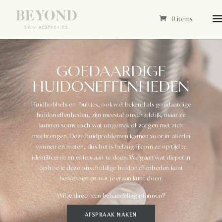
0 items
GOEDAARDIGE
HUIDONEFFENHEDEN
Huidbobbels en -bultjes, ook wel bekend als goedaardige
huidoneffenheden, zijn meestal onschadelijk, maar ze
kunnen soms toch wat ongemak of zorgen met zich
meebrengen. Deze huidproblemen komen voor in allerlei
vormen en maten, dus het is belangrijk om ze op tijd te
identificeren en er iets aan te doen. We gaan wat dieper in
op hoe je deze onschuldige huidoneffenheden kunt
herkennen en wat je eraan kunt doen.
Wil je direct een behandeling plannen?
AFSPRAAK MAKEN