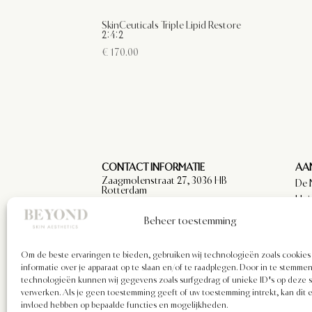
SkinCeuticals Triple Lipid Restore
2:4:2
€
170.00
CONTACT INFORMATIE
AAN
Zaagmolenstraat 27, 3036 HB
De 
Rotterdam
Hui
info@beyondskinaesthetics.nl
Par
Beheer toestemming
arts
Om de beste ervaringen te bieden, gebruiken wij technologieën zoals cookie
informatie over je apparaat op te slaan en/of te raadplegen. Door in te stemm
technologieën kunnen wij gegevens zoals surfgedrag of unieke ID's op deze s
verwerken. Als je geen toestemming geeft of uw toestemming intrekt, kan dit 
invloed hebben op bepaalde functies en mogelijkheden.