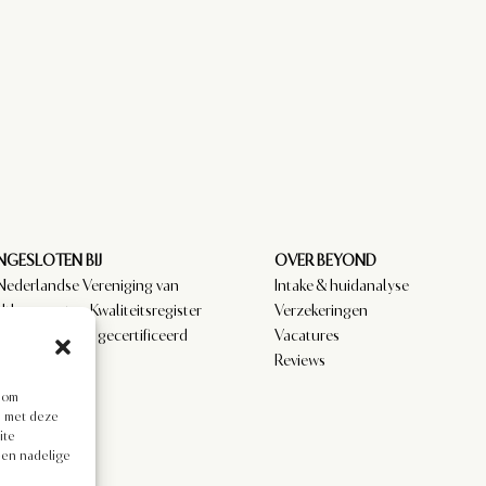
GESLOTEN BIJ
OVER BEYOND
Nederlandse Vereniging van
Intake & huidanalyse
dtherapeuten Kwaliteitsregister
Verzekeringen
amedici. NVCG gecertificeerd
Vacatures
.
Reviews
s om
en met deze
ite
een nadelige