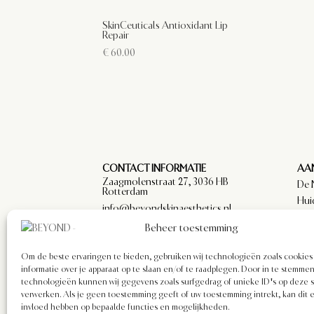
SkinCeuticals Antioxidant Lip
Repair
€
60.00
CONTACT INFORMATIE
AAN
Zaagmolenstraat 27, 3036 HB
De 
Rotterdam
Hui
info@beyondskinaesthetics.nl
Par
Beheer toestemming
arts
Om de beste ervaringen te bieden, gebruiken wij technologieën zoals cookie
informatie over je apparaat op te slaan en/of te raadplegen. Door in te stemm
technologieën kunnen wij gegevens zoals surfgedrag of unieke ID's op deze s
verwerken. Als je geen toestemming geeft of uw toestemming intrekt, kan dit 
invloed hebben op bepaalde functies en mogelijkheden.