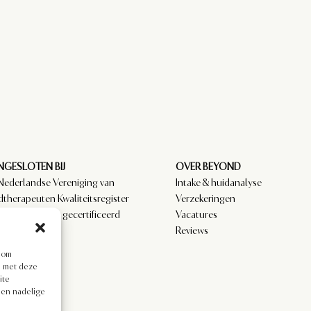
GESLOTEN BIJ
OVER BEYOND
Nederlandse Vereniging van
Intake & huidanalyse
dtherapeuten Kwaliteitsregister
Verzekeringen
amedici. NVCG gecertificeerd
Vacatures
.
Reviews
s om
en met deze
ite
een nadelige