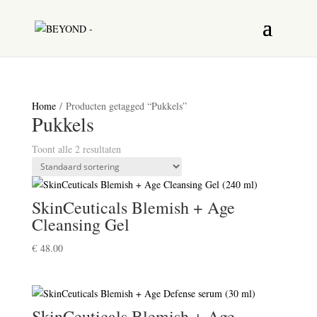
Home
/ Producten getagged “Pukkels”
Pukkels
Toont alle 2 resultaten
SkinCeuticals Blemish + Age
Cleansing Gel
€
48.00
SkinCeuticals Blemish + Age