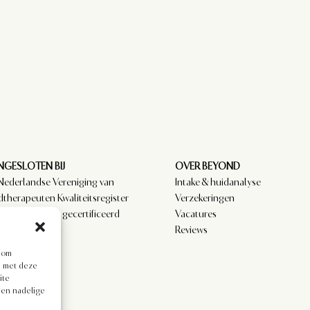
GESLOTEN BIJ
OVER BEYOND
Nederlandse Vereniging van
Intake & huidanalyse
dtherapeuten Kwaliteitsregister
Verzekeringen
amedici. NVCG gecertificeerd
Vacatures
.
Reviews
s om
en met deze
ite
een nadelige