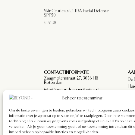
SkinCeuticals ULTRA Facial Defense
SPF50
€
51.00
CONTACT INFORMATIE
AAN
Zaagmolenstraat 27, 3036 HB
De 
Rotterdam
Hui
info@beyondskinaesthetics.nl
Par
Beheer toestemming
arts
Om de beste ervaringen te bieden, gebruiken wij technologieën zoals cookie
informatie over je apparaat op te slaan en/of te raadplegen. Door in te stemm
technologieën kunnen wij gegevens zoals surfgedrag of unieke ID's op deze s
verwerken. Als je geen toestemming geeft of uw toestemming intrekt, kan dit 
invloed hebben op bepaalde functies en mogelijkheden.