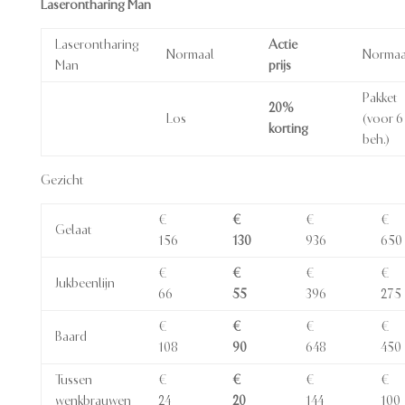
Laserontharing Man
Laserontharing
Actie
Normaal
Normaa
Man
prijs
Pakket
20%
Los
(voor 6
korting
beh.)
Gezicht
€
€
€
€
Gelaat
156
130
936
650
€
€
€
€
Jukbeenlijn
66
55
396
275
€
€
€
€
Baard
108
90
648
450
Tussen
€
€
€
€
wenkbrauwen
24
20
144
100