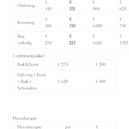
€
€
€
€
Onderrug
150
125
900
625
€
€
€
€
Bovenrug
180
150
1.080
750
Rug
€
€
€
€
volledig
270
225
1.620
1.125
Combinatiepakket
Buik & Borst
€ 275
€ 200
Hele rug + Borst
+ Buik +
€ 620
€ 400
Schouders
Mesotherapie
Mesotherapie
per
€