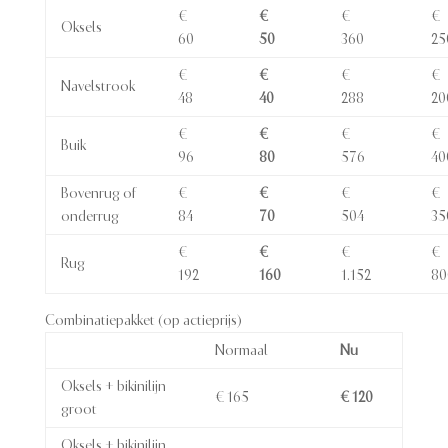
€
€
€
€
Oksels
60
50
360
25
€
€
€
€
Navelstrook
48
40
288
20
€
€
€
€
Buik
96
80
576
40
Bovenrug of
€
€
€
€
onderrug
84
70
504
35
€
€
€
€
Rug
192
160
1.152
80
Combinatiepakket (op actieprijs)
Normaal
Nu
Oksels + bikinilijn
€ 165
€ 120
groot
Oksels + bikinilijn