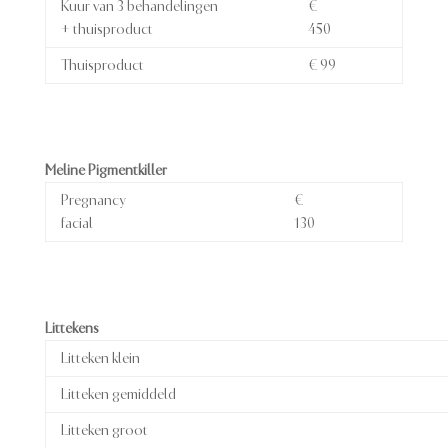
Kuur van 3 behandelingen
€
+ thuisproduct
450
Thuisproduct
€ 99
Meline Pigmentkiller
Pregnancy
€
facial
130
Littekens
Litteken klein
Litteken gemiddeld
Litteken groot