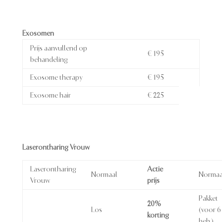
Exosomen
Prijs aanvullend op
€ 195
behandeling
Exosome therapy
€ 195
Exosome hair
€ 225
Laserontharing Vrouw
Laserontharing
Actie
Normaal
Normaa
Vrouw
prijs
Pakket
20%
Los
(voor 6
korting
beh.)