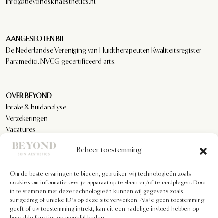
info@beyondskinaesthetics.nl
AANGESLOTEN BIJ
De Nederlandse Vereniging van Huidtherapeuten Kwaliteitsregister
Paramedici. NVCG gecertificeerd arts.
OVER BEYOND
Intake & huidanalyse
Verzekeringen
Vacatures
Reviews
Beheer toestemming
Om de beste ervaringen te bieden, gebruiken wij technologieën zoals
KLANTENSERVICE
cookies om informatie over je apparaat op te slaan en/of te raadplegen. Door
Privacyverklaring
in te stemmen met deze technologieën kunnen wij gegevens zoals
Algemene voorwaarden
surfgedrag of unieke ID's op deze site verwerken. Als je geen toestemming
geeft of uw toestemming intrekt, kan dit een nadelige invloed hebben op
Cookiebeleid
bepaalde functies en mogelijkheden.