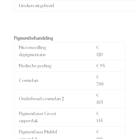
Litteken uitgebreid
Pigmentbehandeling
Microneedling
€
depigmentatie
120
Medische peeling
€ 95
€
Cosmelan
700
€
Onderhoud cosmelan 2
185
Pigmentlaser Groot
€
oppervlak
145
Pigmentlaser Middel
€