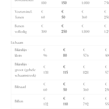
Bovenbenen
180
150
1.080
75
Voeten incl.
€
€
€
€
Tenen
60
50
360
25
Benen
€
€
€
€
volledig
300
250
1.800
1.2
Lichaam
Bikinilijn –
€
€
€
€
klein
96
80
576
40
Bikinilijn –
€
€
€
€
groot (gehele
138
115
828
57
schaamstreek)
€
€
€
€
Bilnaad
60
50
360
25
€
€
€
€
Billen
132
110
792
55