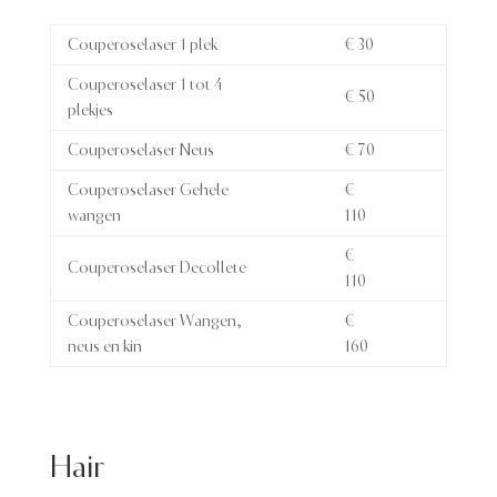
Couperoselaser 1 plek
€ 30
Couperoselaser 1 tot 4
€ 50
plekjes
Couperoselaser Neus
€ 70
Couperoselaser Gehele
€
wangen
110
€
Couperoselaser Decollete
110
Couperoselaser Wangen,
€
neus en kin
160
Hair