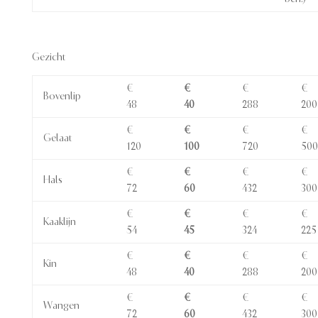
Gezicht
€
€
€
€
Bovenlip
48
40
288
200
€
€
€
€
Gelaat
120
100
720
500
€
€
€
€
Hals
72
60
432
300
€
€
€
€
Kaaklijn
54
45
324
225
€
€
€
€
Kin
48
40
288
200
€
€
€
€
Wangen
72
60
432
300