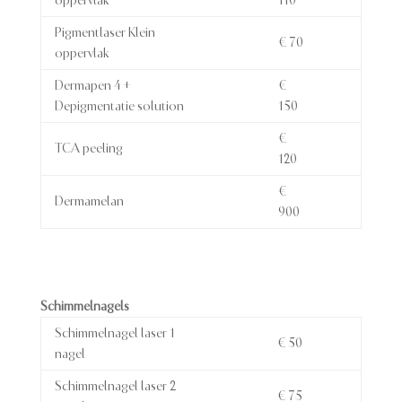
oppervlak
110
Pigmentlaser Klein
€ 70
oppervlak
Dermapen 4 +
€
Depigmentatie solution
150
€
TCA peeling
120
€
Dermamelan
900
Schimmelnagels
Schimmelnagel laser 1
€ 50
nagel
Schimmelnagel laser 2
€ 75