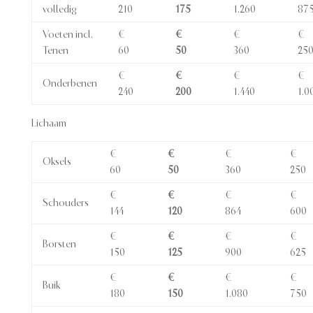
volledig
210
175
1.260
87
Voeten incl.
€
€
€
€
Tenen
60
50
360
25
€
€
€
€
Onderbenen
240
200
1.440
1.0
Lichaam
€
€
€
€
Oksels
60
50
360
250
€
€
€
€
Schouders
144
120
864
600
€
€
€
€
Borsten
150
125
900
625
€
€
€
€
Buik
180
150
1.080
750