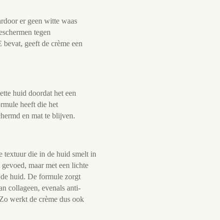
ardoor er geen witte waas
 beschermen tegen
 bevat, geeft de crème een
vette huid doordat het een
rmule heeft die het
ermd en mat te blijven.
e textuur die in de huid smelt in
t gevoed, maar met een lichte
 de huid. De formule zorgt
van collageen, evenals anti-
. Zo werkt de crème dus ook