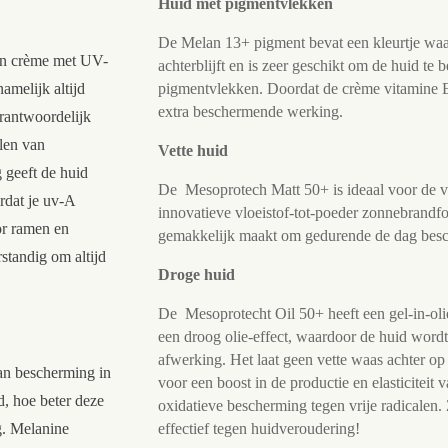
Huid met pigmentvlekken
De Melan 13+ pigment
bevat een kleurtje wa
een crème met UV-
achterblijft en is zeer geschikt om de huid te
amelijk altijd
pigmentvlekken. Doordat de crème vitamine E
extra beschermende werking.
erantwoordelijk
len van
Vette huid
 geeft de huid
De Mesoprotech Matt 50+
is ideaal voor de 
rdat je uv-A
innovatieve vloeistof-tot-poeder zonnebrandfo
or ramen en
gemakkelijk maakt om gedurende de dag besch
standig om altijd
Droge huid
De
Mesoprotecht Oil 50+
heeft een gel-in-oli
een droog olie-effect, waardoor de huid word
afwerking. Het laat geen vette waas achter op
an bescherming in
voor een boost in de productie en elasticiteit 
, hoe beter deze
oxidatieve bescherming tegen vrije radicalen
g. Melanine
effectief tegen huidveroudering!