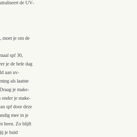
utraliseert de UV-
, moet je om de
maal spf 30,
er je de hele dag
ld aan uv-
ing als laatste
. Draag je make-
n onder je make-
an spf door deze
andig mee in je
t heen. Zo blijft
ij je huid