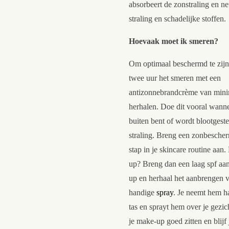
absorbeert de zonstraling en ne
straling en schadelijke stoffen.
Hoevaak moet ik smeren?
Om optimaal beschermd te zijn
twee uur het smeren met een
antizonnebrandcrème van mini
herhalen. Doe dit vooral wanne
buiten bent of wordt blootgeste
straling. Breng een zonbescherm
stap in je skincare routine aan
up? Breng dan een laag spf aa
up en herhaal het aanbrengen v
handige
spray
. Je neemt hem h
tas en sprayt hem over je gezich
je make-up goed zitten en blijf j