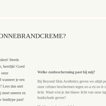
ZONNEBRANDCREME?
oken! Steeds
n, heerlijk! Goed
Welke zonbescherming past bij mij?
n onze
af wanneer je een
Bij Beyond Skin Aesthetics geven we altijd pe
 Lees dan snel
onze crèmes beschermen tegen uv-a en uv-b st
licht. Want wist je dat blauw licht van onze l
ij moet smeren en
huidschade geven?
 huidtype past!