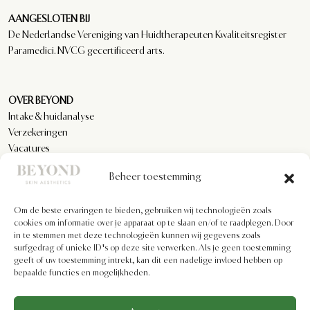
AANGESLOTEN BIJ
De Nederlandse Vereniging van Huidtherapeuten Kwaliteitsregister
Paramedici. NVCG gecertificeerd arts.
OVER BEYOND
Intake & huidanalyse
Verzekeringen
Vacatures
Reviews
Beheer toestemming
Om de beste ervaringen te bieden, gebruiken wij technologieën zoals
KLANTENSERVICE
cookies om informatie over je apparaat op te slaan en/of te raadplegen. Door
Privacyverklaring
in te stemmen met deze technologieën kunnen wij gegevens zoals
Algemene voorwaarden
surfgedrag of unieke ID's op deze site verwerken. Als je geen toestemming
geeft of uw toestemming intrekt, kan dit een nadelige invloed hebben op
Cookiebeleid
bepaalde functies en mogelijkheden.
Imprint
Disclaimer
Formulier voor herroeping