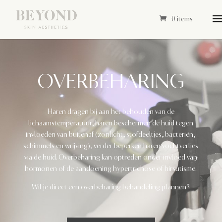
0 items
OVERBEHARING
Haren dragen bij aan het behouden van de
lichaamstemperatuur, haren beschermen de huid tegen
invloeden van buitenaf (zonlicht, stofdeeltjes, bacteriën,
schimmels en wrijving), verder beperken haren vochtverlies
via de huid. Overbeharing kan optreden onder invloed van
hormonen of de aandoening hypertrichose of hirsutisme.
Wil je direct een overbeharing behandeling plannen?