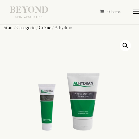
0 items
Start
/
Categorie
/
Crème
/ Alhydran