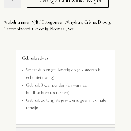
Toevoegen aan winkelwagen
aantal
Artikelnummer:
N/B
Categorieën:
Alhydran
,
Crème
,
Droog
,
Gecombineerd
,
Gevoelig
,
Normaal
,
Vet
Gebruiksadvies
Smeer dun en gelijkmatig op (dik smeren is
echt niet nodig)
Gebruik 3 keer per dag (en wanneer
huidklachten toenemen)
Gebruik zo lang als je wil, er is geen maximale
termijn