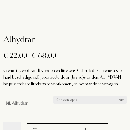
Alhydran
Prijsklasse:
€
22.00
-
€
68.00
€ 22.00
tot
Crème tegen (brand)wonden en littekens. Gebruik deze crème als je
€ 68.00
huid beschadigd is. Bijvoorbeeld door (brand)wonden. ALHYDRAN
helpt zichtbare littekens te voorkomen, en bestaande te vervagen.
ML Alhydran
Alhydran