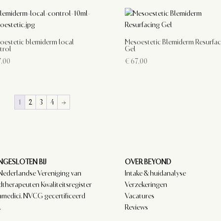
oestetic blemiderm local
Mesoestetic Blemiderm Resurfac
trol
Gel
.00
€
67.00
1
2
3
4
→
GESLOTEN BIJ
OVER BEYOND
Nederlandse Vereniging van
Intake & huidanalyse
dtherapeuten Kwaliteitsregister
Verzekeringen
amedici. NVCG gecertificeerd
Vacatures
.
Reviews