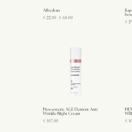
Alhydran
Bap
bes
Prijsklasse:
€
22.00
-
€
68.00
€
29
€ 22.00
tot
€ 68.00
Mesoestetic AGE Element Anti
MES
Wrinkle Night Cream
WRI
€
107.00
€
10