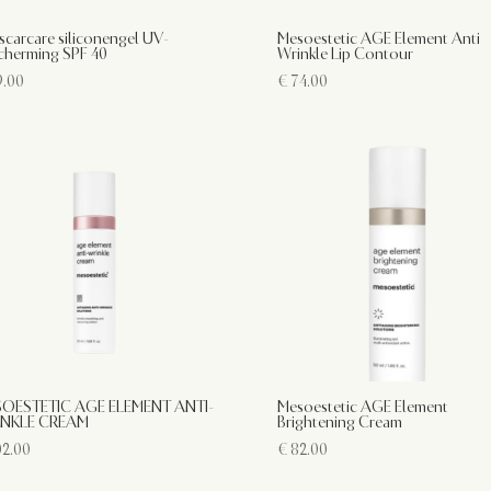
scarcare siliconengel UV-
Mesoestetic AGE Element Anti
cherming SPF 40
Wrinkle Lip Contour
.00
€
74.00
OESTETIC AGE ELEMENT ANTI-
Mesoestetic AGE Element
NKLE CREAM
Brightening Cream
2.00
€
82.00