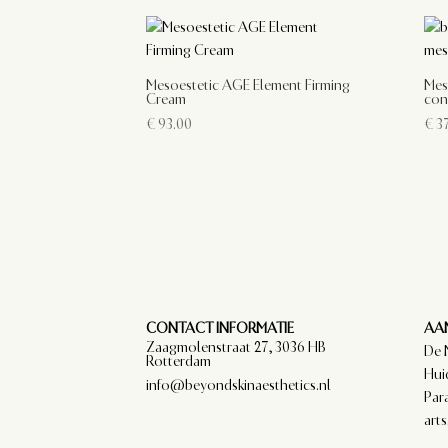
Mesoestetic AGE Element Firming
Mes
Cream
con
€
93.00
€
37
CONTACT INFORMATIE
AAN
Zaagmolenstraat 27, 3036 HB
De 
Rotterdam
Hui
info@beyondskinaesthetics.nl
Par
arts