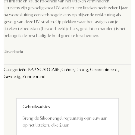
en irritatie en zal de roodheid van het litteken verminderen.
Littekens zijn gevoelig voor UV-stralen. Een litteken heeft zeker 1 jaar
na wondsluiting een verhoogde kans op blijvende verkleuring als
gevolg van deze UV-stralen. Op plekken waar het lastig is om je
litteken te bedekken (bijvoorbeeld je hals, gezicht en handen) is het
belangrijk de beschadigde huid goed te beschermen.
Uitverkocht
Categorieën:
BAP SCAR CARE
,
Crème
,
Droog
,
Gecombineerd
,
Gevoelig
,
Zonnebrand
Gebruiksadvies
Breng de Siliconengel regelmatig opnieuw aan
op het litteken, elke 2 uur.