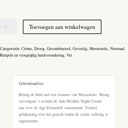
Mesoestetic
Toevoegen aan winkelwagen
AGE
Element
Anti
Wrinkle
Categorieën:
Crème
,
Droog
,
Gecombineerd
,
Gevoelig
,
Mesoestetic
,
Normaal
,
Night
Rimpels en vroegtijdig huidveroudering
,
Vet
Cream
aantal
Gebruiksadvies
Reinig de huid met een cleanser van Mesoestetic. Breng
vervolgens ’s avonds de Anti-Wrinkle Night Cream
aan over de Age Element® concentraat. Verdeel
gelijkmatig over het gezicht totdat de crème volledig is
opgenomen.