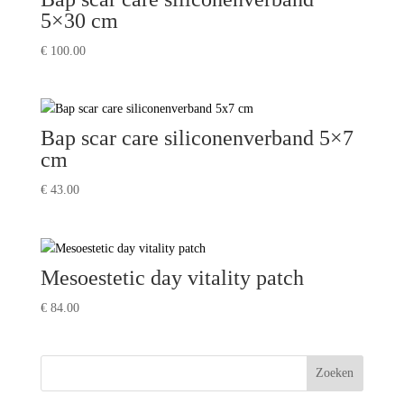
5×30 cm
€
100.00
Bap scar care siliconenverband 5×7
cm
€
43.00
Mesoestetic day vitality patch
€
84.00
Zoeken