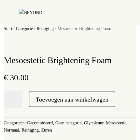
Start
/
Categorie
/
Reiniging
/ Mesoestetic Brightening Foam
Mesoestetic Brightening Foam
€
30.00
Mesoestetic
Toevoegen aan winkelwagen
Brightening
Foam
aantal
Categorieën:
Gecombineerd
,
Geen categorie
,
Glycolzuur
,
Mesoestetic
,
Normaal
,
Reiniging
,
Zuren