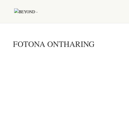
FOTONA ONTHARING
FOTONA
ONTHARING
Wil jij graag af van het vele scheren van onder
andere jouw benen en oksels? Dan is deze
behandeling ideaal voor jou! Met deze innovatieve
manier van laserontharing worden ongewenste