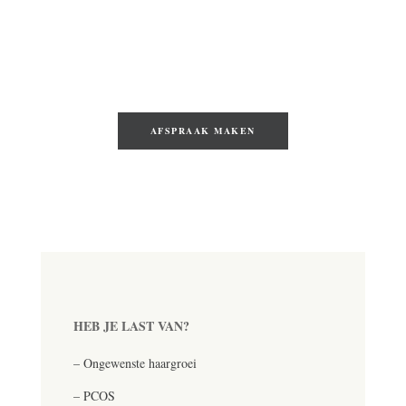
haren tot een minimum gebracht! Uiteraard
zorgen wij ervoor dat de omliggende weefsels
onaangetast blijven.
Wil je direct een behandeling plannen?
AFSPRAAK MAKEN
HEB JE LAST VAN?
– Ongewenste haargroei
– PCOS