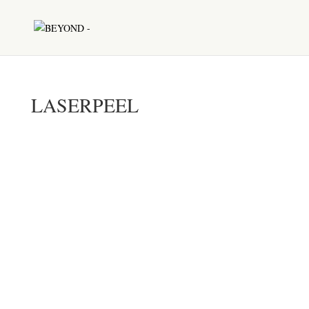
LASERPEEL
LASERPEEL
Een groot deel van de huidproblemen zijn het
gevolg van schade aan het bindweefsel of van
afname van het bindweefsel. Zo zijn rimpels
bijvoorbeeld een gevolg van afname van het
bindweefsel. Met ablatieve laser therapie kunnen
we het bindweefsel goed herstellen van schade.