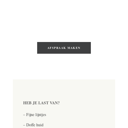
Hiermee kunnen we verschillende huidproblemen
effectief aanpakken en zorgen voor sterke
huidverbetering.
Wil je direct een behandeling plannen?
AFSPRAAK MAKEN
HEB JE LAST VAN?
–
Fijne lijntjes
–
Doffe huid