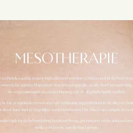
MESOTHERAPIE
techniek waarbij actieve ingrediënten worden geïnjecteerd in de huid door
smetische aandachtspunten worden aangepakt, zoals: huid veroudering, ha
de oogcontouren en verslechtering van de algehele huidconditie.
is dat er optimale penetratie van werkzame ingrediënten in de diepere huid
 door kunt met je dagelijkse werkzaamheden. Het risico op complicaties en
worden tijdens de behandeling bevatten hoog geconcentreerde antioxidant
welke een boost aan de huid geven.