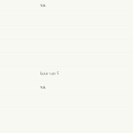
v.a.
kuur van 5
v.a.