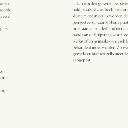
Er kan worden gewerkt met diver
oorten
huid, zoals bijvoorbeeld hyalur
ouderde
kleine micro injecties worden de
uivere
geïnjecteerd, waarbij kleine pu
ontstaan, die naderhand niet mee
g) en
hand van de hulpvraag wordt ee
werkstoffen gemaakt die geschikt
behandeld moet worden. Zo wordt
gewerkt en kunnen zelfs meerde
aangepakt.
ve
leine
hoog