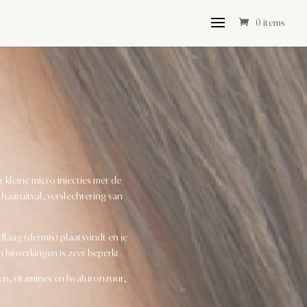
0 items
 kleine micro injecties met de
aruitval, verslechtering van
laag (dermis) plaatsvindt en je
 bijwerkingen is zeer beperkt.
en, vitamines en hyaluronzuur,