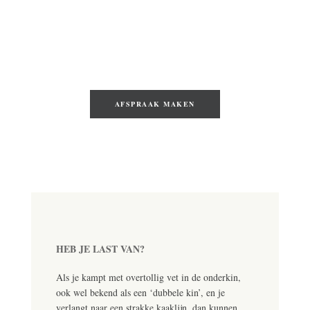
een dubbele kin met de kracht van Morpheus
Body en Fotona TightSculpting.
Wil je direct een behandeling plannen?
AFSPRAAK MAKEN
HEB JE LAST VAN?
Als je kampt met overtollig vet in de onderkin,
ook wel bekend als een ‘dubbele kin’, en je
verlangt naar een strakke kaaklijn, dan kunnen