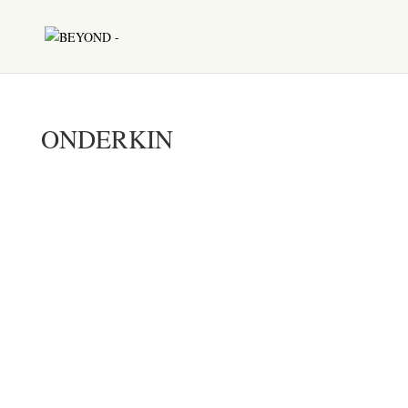
ONDERKIN
ONDERKIN
Overtollig vet in de onderkin kan een bron van
onzekerheid zijn, maar gelukkig bieden wij bij
Beyond Skin Aesthetics speciale behandelingen
aan zoals Morpheus Body en Fotona
TightSculpting als effectieve oplossing.
Transformeer je uitstraling en zeg vaarwel tegen